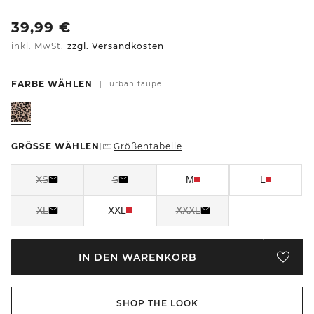
39,99
€
inkl. MwSt.
zzgl. Versandkosten
FARBE WÄHLEN
|
urban taupe
GRÖSSE WÄHLEN
Größentabelle
|
XS
S
M
L
XL
XXL
XXXL
IN DEN WARENKORB
SHOP THE LOOK