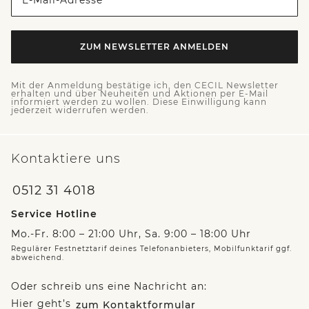
ZUM NEWSLETTER ANMELDEN
Mit der Anmeldung bestätige ich, den CECIL Newsletter
erhalten und über Neuheiten und Aktionen per E-Mail
informiert werden zu wollen. Diese Einwilligung kann
jederzeit widerrufen werden.
Kontaktiere uns
0512 31 4018
Service Hotline
Mo.-Fr. 8:00 – 21:00 Uhr, Sa. 9:00 – 18:00 Uhr
Regulärer Festnetztarif deines Telefonanbieters, Mobilfunktarif ggf.
abweichend.
Oder schreib uns eine Nachricht an:
Hier geht’s
zum Kontaktformular