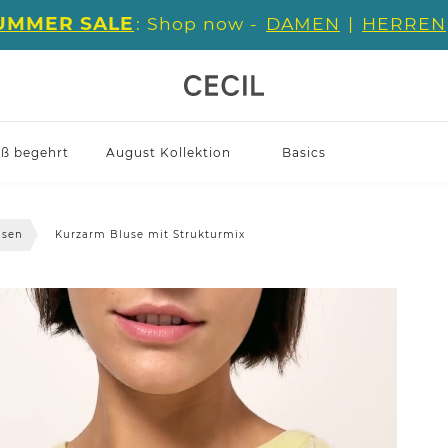
UMMER SALE
: Shop now -
DAMEN
|
HERREN
iß begehrt
August Kollektion
Basics
usen
Kurzarm Bluse mit Strukturmix