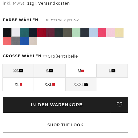
inkl. MwSt.
zzgl. Versandkosten
FARBE WÄHLEN
|
buttermilk yellow
GRÖSSE WÄHLEN
Größentabelle
|
XS
S
M
L
XL
XXL
XXXL
IN DEN WARENKORB
SHOP THE LOOK