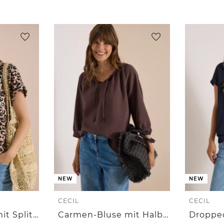
NEW
NEW
CECIL
CECIL
Kurzarm Bluse mit Split Neck und Leo-Print
Carmen-Bluse mit Halbarm und Bändern