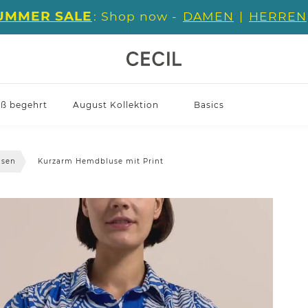
UMMER SALE
: Shop now -
DAMEN
|
HERREN
iß begehrt
August Kollektion
Basics
usen
Kurzarm Hemdbluse mit Print