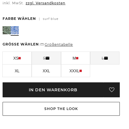
inkl. MwSt.
zzgl. Versandkosten
FARBE WÄHLEN
|
surf blue
GRÖSSE WÄHLEN
Größentabelle
|
XS
S
M
L
XL
XXL
XXXL
IN DEN WARENKORB
SHOP THE LOOK