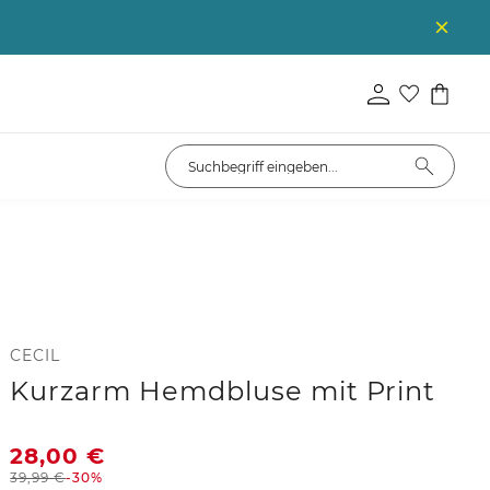
CECIL
Kurzarm Hemdbluse mit Print
28,00
€
39,99
€
-30%