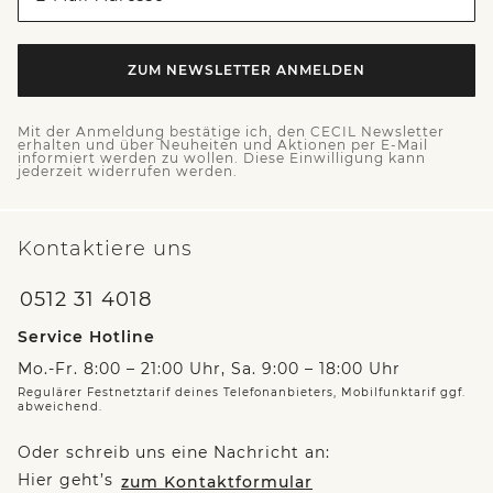
ZUM NEWSLETTER ANMELDEN
Mit der Anmeldung bestätige ich, den CECIL Newsletter
erhalten und über Neuheiten und Aktionen per E-Mail
informiert werden zu wollen. Diese Einwilligung kann
jederzeit widerrufen werden.
Kontaktiere uns
0512 31 4018
Service Hotline
Mo.-Fr. 8:00 – 21:00 Uhr, Sa. 9:00 – 18:00 Uhr
Regulärer Festnetztarif deines Telefonanbieters, Mobilfunktarif ggf.
abweichend.
Oder schreib uns eine Nachricht an:
Hier geht’s
zum Kontaktformular