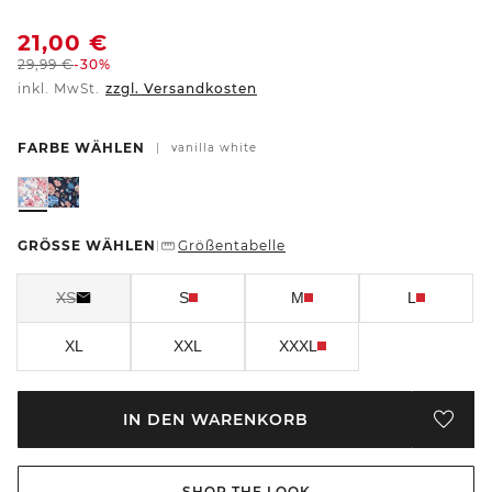
21,00
€
29,99
€
-30%
inkl. MwSt.
zzgl. Versandkosten
FARBE WÄHLEN
|
vanilla white
GRÖSSE WÄHLEN
Größentabelle
|
XS
S
M
L
XL
XXL
XXXL
IN DEN WARENKORB
SHOP THE LOOK