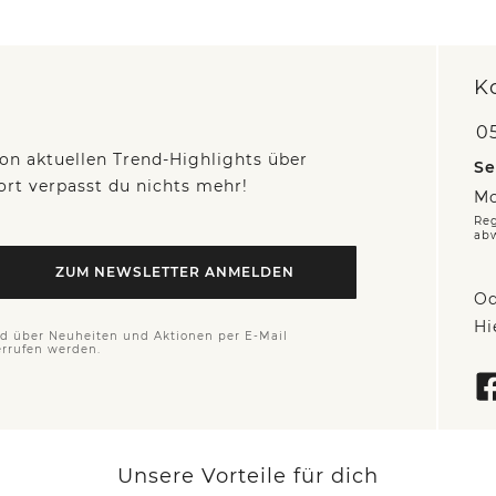
K
05
on aktuellen Trend-Highlights über
Se
fort verpasst du nichts mehr!
Mo
Reg
ab
ZUM NEWSLETTER ANMELDEN
Od
Hi
nd über Neuheiten und Aktionen per E-Mail
errufen werden.
Unsere Vorteile für dich