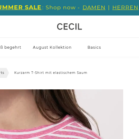
UMMER SALE
: Shop now -
DAMEN
|
HERREN
iß begehrt
August Kollektion
Basics
rts
Kurzarm T-Shirt mit elastischem Saum