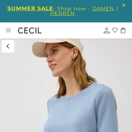
SUMMER SALE
: Shop now -
DAMEN
|
HERREN