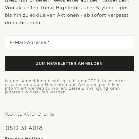
Bleib mit unserem Newsletter auf dem Laufenden:
Von aktuellen Trend-Highlights über Styling-Tipps
bis hin zu exklusiven Aktionen - ab sofort verpasst
du nichts mehr!
E-Mail-Adresse *
ZUM NEWSLETTER ANMELDEN
Mit der Anmeldung bestätige ich, den CECIL Newsletter
erhalten und über Neuheiten und Aktionen per E-Mail
informiert werden zu wollen. Diese Einwilligung kann
jederzeit widerrufen werden.
Kontaktiere uns
0512 31 4018
Service Hotline