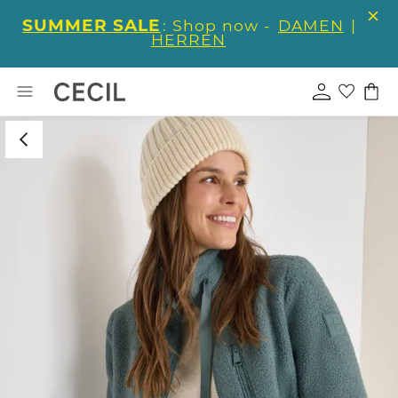
SUMMER SALE
: Shop now -
DAMEN
|
HERREN