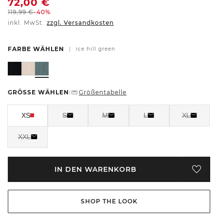
72,00
€
119,99
€
-40%
inkl. MwSt.
zzgl. Versandkosten
FARBE WÄHLEN
|
ice hill green
GRÖSSE WÄHLEN
Größentabelle
|
XS
S
M
L
XL
XXL
IN DEN WARENKORB
SHOP THE LOOK