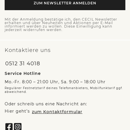
ZUM NEWSLETTER ANMELDEN
Mit der Anmeldung bestätige ich, den CECIL Newsletter
erhalten und über Neuheiten und Aktionen per E-Mail
informiert werden zu wollen. Diese Einwilligung kann
jederzeit widerrufen werden.
Kontaktiere uns
0512 31 4018
Service Hotline
Mo.-Fr. 8:00 – 21:00 Uhr, Sa. 9:00 – 18:00 Uhr
Regulärer Festnetztarif deines Telefonanbieters, Mobilfunktarif ggf.
abweichend.
Oder schreib uns eine Nachricht an:
Hier geht’s
zum Kontaktformular