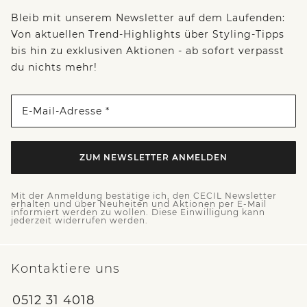
Bleib mit unserem Newsletter auf dem Laufenden:
Von aktuellen Trend-Highlights über Styling-Tipps
bis hin zu exklusiven Aktionen - ab sofort verpasst
du nichts mehr!
E-Mail-Adresse *
ZUM NEWSLETTER ANMELDEN
Mit der Anmeldung bestätige ich, den CECIL Newsletter
erhalten und über Neuheiten und Aktionen per E-Mail
informiert werden zu wollen. Diese Einwilligung kann
jederzeit widerrufen werden.
Kontaktiere uns
0512 31 4018