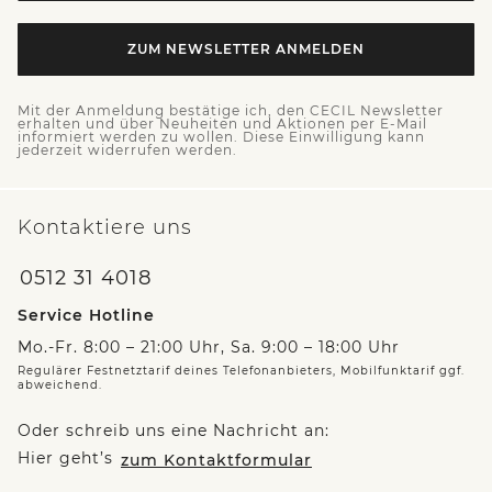
ZUM NEWSLETTER ANMELDEN
Mit der Anmeldung bestätige ich, den CECIL Newsletter
erhalten und über Neuheiten und Aktionen per E-Mail
informiert werden zu wollen. Diese Einwilligung kann
jederzeit widerrufen werden.
Kontaktiere uns
0512 31 4018
Service Hotline
Mo.-Fr. 8:00 – 21:00 Uhr, Sa. 9:00 – 18:00 Uhr
Regulärer Festnetztarif deines Telefonanbieters, Mobilfunktarif ggf.
abweichend.
Oder schreib uns eine Nachricht an:
Hier geht’s
zum Kontaktformular