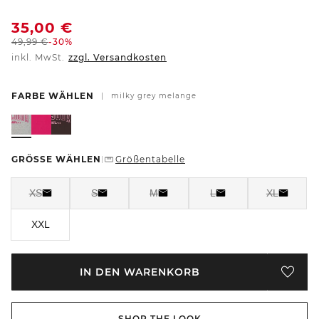
35,00
€
49,99
€
-30%
inkl. MwSt.
zzgl. Versandkosten
FARBE WÄHLEN
|
milky grey melange
GRÖSSE WÄHLEN
Größentabelle
|
XS
S
M
L
XL
XXL
IN DEN WARENKORB
SHOP THE LOOK