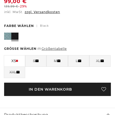
99,00
€
139,99
€
-29%
inkl. MwSt.
zzgl. Versandkosten
FARBE WÄHLEN
|
Black
GRÖSSE WÄHLEN
Größentabelle
|
XS
S
M
L
XL
XXL
IN DEN WARENKORB
Produktbeschreibung