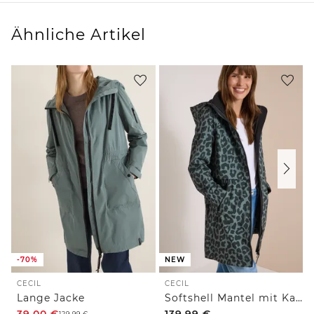
Ähnliche Artikel
-70%
NEW
CECIL
CECIL
Lange Jacke
Softshell Mantel mit Kapuze und Leo-Muster
39,00
€
139,99
€
129,99
€