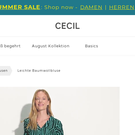
UMMER SALE
: Shop now -
DAMEN
|
HERREN
iß begehrt
August Kollektion
Basics
usen
Leichte Baumwollbluse