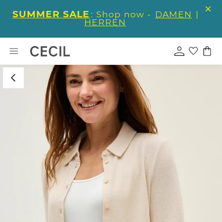
SUMMER SALE
: Shop now -
DAMEN
|
HERREN