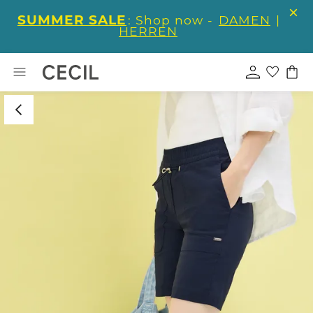
SUMMER SALE
: Shop now -
DAMEN
|
HERREN