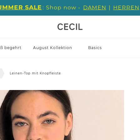
UMMER SALE
: Shop now -
DAMEN
|
HERREN
iß begehrt
August Kollektion
Basics
Leinen-Top mit Knopfleiste