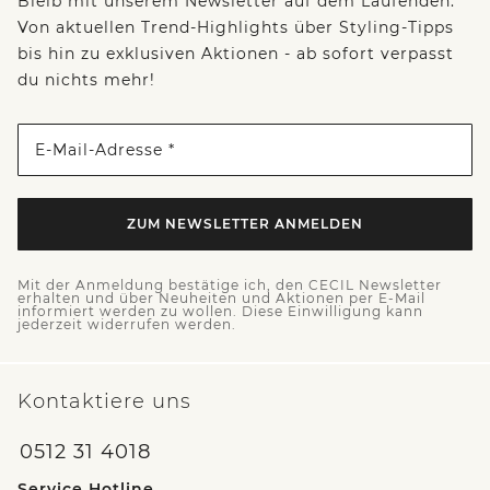
Bleib mit unserem Newsletter auf dem Laufenden:
Von aktuellen Trend-Highlights über Styling-Tipps
bis hin zu exklusiven Aktionen - ab sofort verpasst
du nichts mehr!
E-Mail-Adresse *
ZUM NEWSLETTER ANMELDEN
Mit der Anmeldung bestätige ich, den CECIL Newsletter
erhalten und über Neuheiten und Aktionen per E-Mail
informiert werden zu wollen. Diese Einwilligung kann
jederzeit widerrufen werden.
Kontaktiere uns
0512 31 4018
Service Hotline