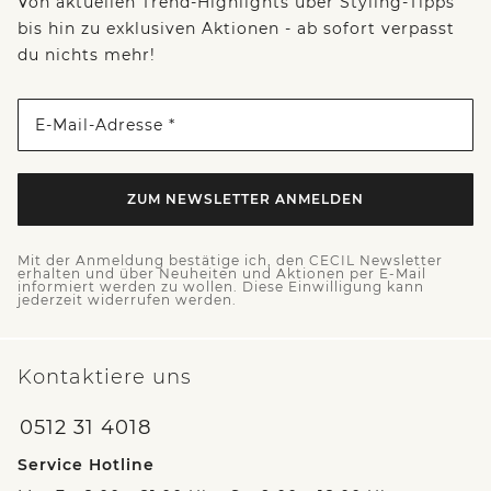
Von aktuellen Trend-Highlights über Styling-Tipps
bis hin zu exklusiven Aktionen - ab sofort verpasst
du nichts mehr!
E-Mail-Adresse *
ZUM NEWSLETTER ANMELDEN
Mit der Anmeldung bestätige ich, den CECIL Newsletter
erhalten und über Neuheiten und Aktionen per E-Mail
informiert werden zu wollen. Diese Einwilligung kann
jederzeit widerrufen werden.
Kontaktiere uns
0512 31 4018
Service Hotline