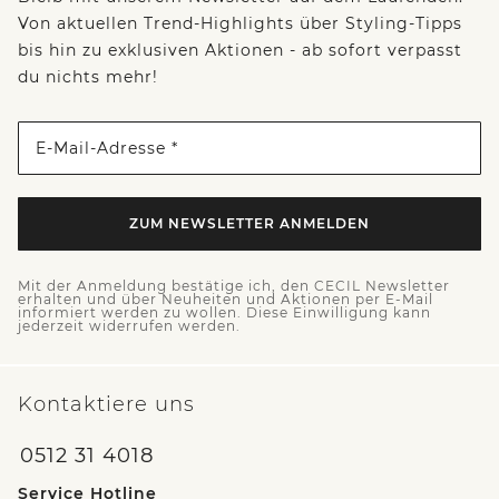
Von aktuellen Trend-Highlights über Styling-Tipps
bis hin zu exklusiven Aktionen - ab sofort verpasst
du nichts mehr!
E-Mail-Adresse *
ZUM NEWSLETTER ANMELDEN
Mit der Anmeldung bestätige ich, den CECIL Newsletter
erhalten und über Neuheiten und Aktionen per E-Mail
informiert werden zu wollen. Diese Einwilligung kann
jederzeit widerrufen werden.
Kontaktiere uns
0512 31 4018
Service Hotline