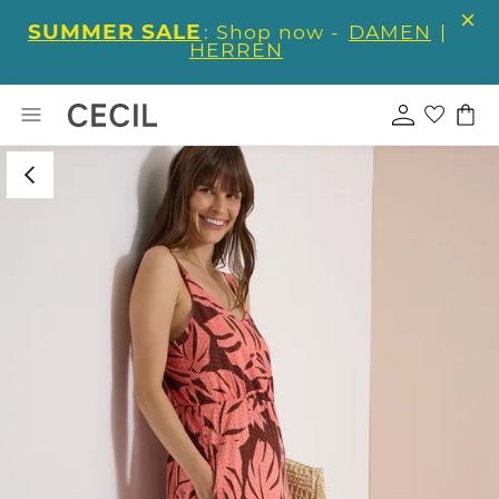
SUMMER SALE
: Shop now -
DAMEN
|
HERREN