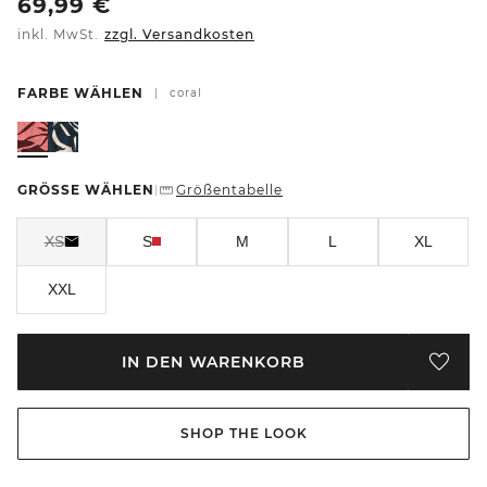
69,99
€
inkl. MwSt.
zzgl. Versandkosten
FARBE WÄHLEN
|
coral
GRÖSSE WÄHLEN
Größentabelle
|
XS
S
M
L
XL
XXL
IN DEN WARENKORB
SHOP THE LOOK