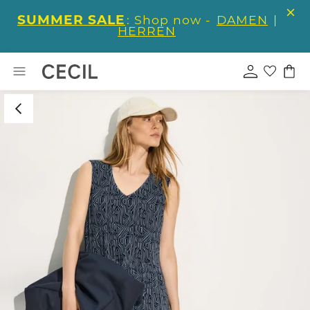
SUMMER SALE
: Shop now -
DAMEN
|
HERREN