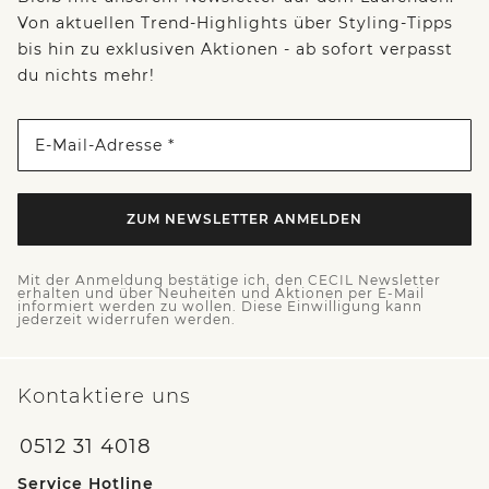
Von aktuellen Trend-Highlights über Styling-Tipps
bis hin zu exklusiven Aktionen - ab sofort verpasst
du nichts mehr!
E-Mail-Adresse *
ZUM NEWSLETTER ANMELDEN
Mit der Anmeldung bestätige ich, den CECIL Newsletter
erhalten und über Neuheiten und Aktionen per E-Mail
informiert werden zu wollen. Diese Einwilligung kann
jederzeit widerrufen werden.
Kontaktiere uns
0512 31 4018
Service Hotline