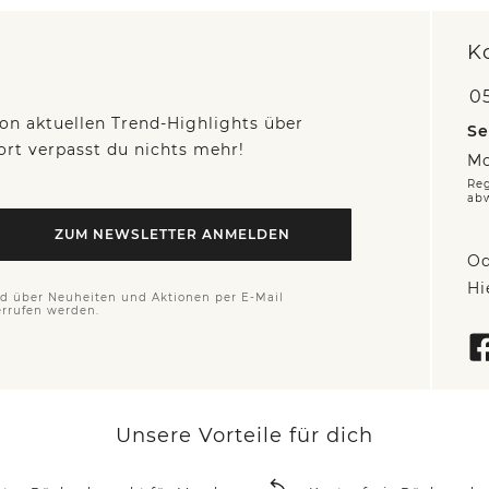
K
05
on aktuellen Trend-Highlights über
Se
fort verpasst du nichts mehr!
Mo
Reg
ab
ZUM NEWSLETTER ANMELDEN
Od
Hi
nd über Neuheiten und Aktionen per E-Mail
errufen werden.
Unsere Vorteile für dich