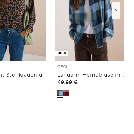
NEW
CECIL
Bluse mit Stehkragen und Zipper
Langarm Hemdbluse mit Karomuster
49,99
€