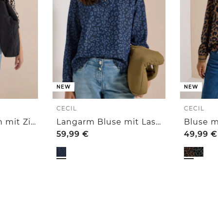
NEW
NEW
CECIL
CECIL
Leichter Blouson mit Zipper und Leo-Print
Langarm Bluse mit Laser-Print
59,99
€
49,99
€