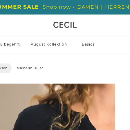
UMMER SALE
: Shop now -
DAMEN
|
HERREN
iß begehrt
August Kollektion
Basics
usen
Musselin Bluse