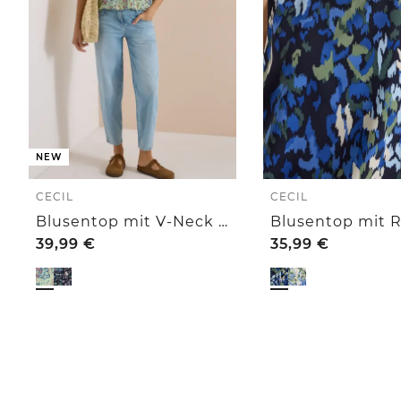
NEW
CECIL
CECIL
Blusentop mit V-Neck und Print
39,99
€
35,99
€