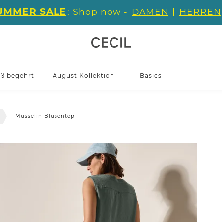
UMMER SALE
: Shop now -
DAMEN
|
HERREN
iß begehrt
August Kollektion
Basics
Musselin Blusentop