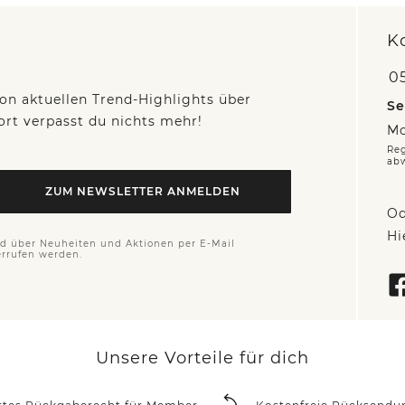
K
05
on aktuellen Trend-Highlights über
Se
fort verpasst du nichts mehr!
Mo
Reg
ab
ZUM NEWSLETTER ANMELDEN
Od
Hi
nd über Neuheiten und Aktionen per E-Mail
errufen werden.
Unsere Vorteile für dich