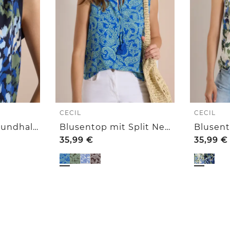
CECIL
CECIL
Blusentop mit Rundhals und Print
Blusentop mit Split Neck und Print
35,99
€
35,99
€