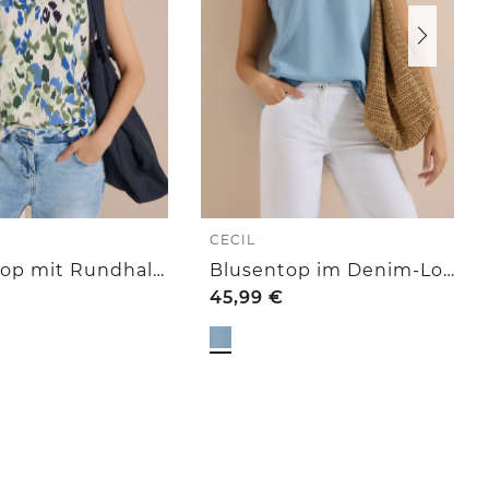
CECIL
Blusentop mit Rundhals und Print
Blusentop im Denim-Look mit V-Neck
45,99
€