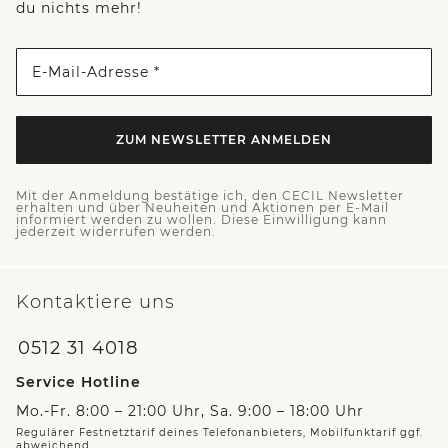
du nichts mehr!
E-Mail-Adresse *
ZUM NEWSLETTER ANMELDEN
Mit der Anmeldung bestätige ich, den CECIL Newsletter
erhalten und über Neuheiten und Aktionen per E-Mail
informiert werden zu wollen. Diese Einwilligung kann
jederzeit widerrufen werden.
Kontaktiere uns
0512 31 4018
Service Hotline
Mo.-Fr. 8:00 – 21:00 Uhr, Sa. 9:00 – 18:00 Uhr
Regulärer Festnetztarif deines Telefonanbieters, Mobilfunktarif ggf.
abweichend.