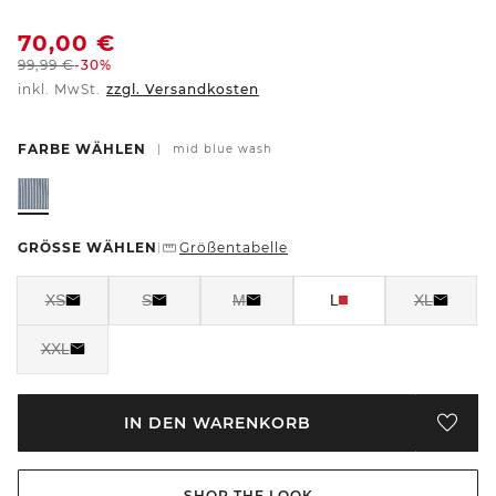
70,00
€
99,99
€
-30%
inkl. MwSt.
zzgl. Versandkosten
FARBE WÄHLEN
|
mid blue wash
GRÖSSE WÄHLEN
Größentabelle
|
XS
S
M
L
XL
XXL
IN DEN WARENKORB
SHOP THE LOOK