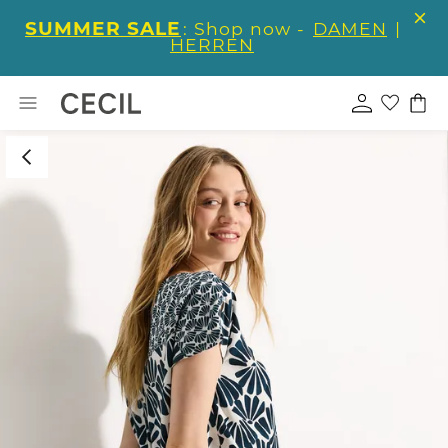
SUMMER SALE
: Shop now -
DAMEN
|
HERREN