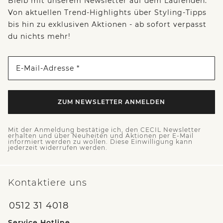
Bleib mit unserem Newsletter auf dem Laufenden:
Von aktuellen Trend-Highlights über Styling-Tipps
bis hin zu exklusiven Aktionen - ab sofort verpasst
du nichts mehr!
E-Mail-Adresse *
ZUM NEWSLETTER ANMELDEN
Mit der Anmeldung bestätige ich, den CECIL Newsletter
erhalten und über Neuheiten und Aktionen per E-Mail
informiert werden zu wollen. Diese Einwilligung kann
jederzeit widerrufen werden.
Kontaktiere uns
0512 31 4018
Service Hotline