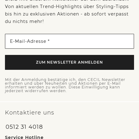
Von aktuellen Trend-Highlights über Styling-Tipps
bis hin zu exklusiven Aktionen - ab sofort verpasst
du nichts mehr!
E-Mail-Adresse *
ZUM NEWSLETTER ANMELDEN
Mit der Anmeldung bestätige ich, den CECIL Newsletter
erhalten und über Neuheiten und Aktionen per E-Mail
informiert werden zu wollen. Diese Einwilligung kann
jederzeit widerrufen werden.
Kontaktiere uns
0512 31 4018
Service Hotline