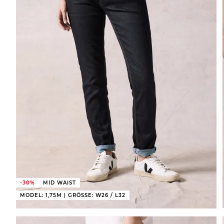
-30%
MID WAIST
MODEL: 1,75M | GRÖSSE: W26 / L32