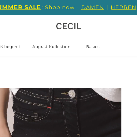
UMMER SALE
: Shop now -
DAMEN
|
HERREN
iß begehrt
August Kollektion
Basics
s