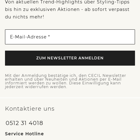
Von aktuellen Trend-Highlights über Styling-Tipps
bis hin zu exklusiven Aktionen - ab sofort verpasst
du nichts mehr!
E-Mail-Adresse *
ZUM NEWSLETTER ANMELDEN
Mit der Anmeldung bestätige ich, den CECIL Newsletter
erhalten und über Neuheiten und Aktionen per E-Mail
informiert werden zu wollen. Diese Einwilligung kann
jederzeit widerrufen werden.
Kontaktiere uns
0512 31 4018
Service Hotline