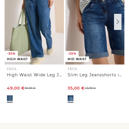
-30%
-30%
HIGH WAIST
MID WAIST
CECIL
CECIL
High Waist Wide Leg Jeans im Loose Fit
Slim Leg Jeansshorts im Casual Fit
49,00
€
35,00
€
69,99
€
49,99
€