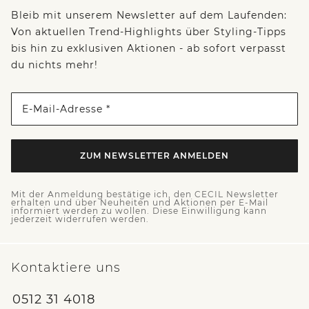
Bleib mit unserem Newsletter auf dem Laufenden:
Von aktuellen Trend-Highlights über Styling-Tipps
bis hin zu exklusiven Aktionen - ab sofort verpasst
du nichts mehr!
E-Mail-Adresse *
ZUM NEWSLETTER ANMELDEN
Mit der Anmeldung bestätige ich, den CECIL Newsletter
erhalten und über Neuheiten und Aktionen per E-Mail
informiert werden zu wollen. Diese Einwilligung kann
jederzeit widerrufen werden.
Kontaktiere uns
0512 31 4018