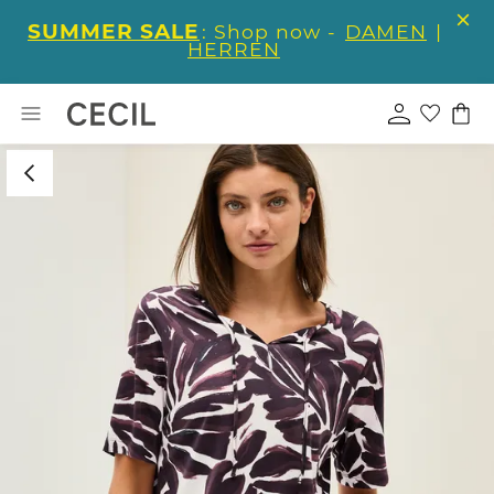
SUMMER SALE
: Shop now -
DAMEN
|
HERREN