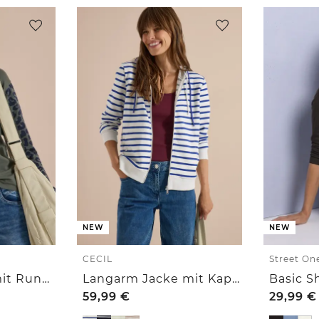
NEW
NEW
CECIL
Street On
Langarm Shirt mit Rundhals und Leo-Details
Langarm Jacke mit Kapuze und Struktur
59,99
€
29,99
€