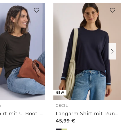
NEW
e
CECIL
Basic Shirt mit U-Boot-Ausschnitt
Langarm Shirt mit Rundhals und Streifendetail
45,99
€