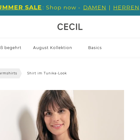
UMMER SALE
: Shop now -
DAMEN
|
HERREN
iß begehrt
August Kollektion
Basics
armshirts
Shirt im Tunika-Look