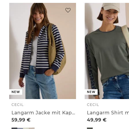
NEW
NEW
CECIL
CECIL
Langarm Jacke mit Kapuze und Struktur
59,99
€
49,99
€