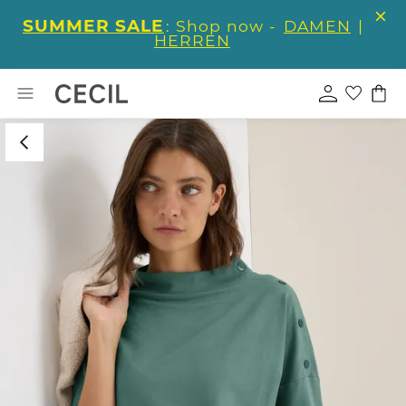
SUMMER SALE
: Shop now -
DAMEN
|
HERREN