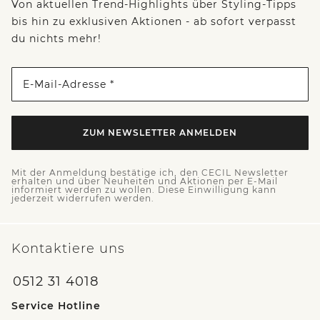
Von aktuellen Trend-Highlights über Styling-Tipps
bis hin zu exklusiven Aktionen - ab sofort verpasst
du nichts mehr!
E-Mail-Adresse *
ZUM NEWSLETTER ANMELDEN
Mit der Anmeldung bestätige ich, den CECIL Newsletter
erhalten und über Neuheiten und Aktionen per E-Mail
informiert werden zu wollen. Diese Einwilligung kann
jederzeit widerrufen werden.
Kontaktiere uns
0512 31 4018
Service Hotline