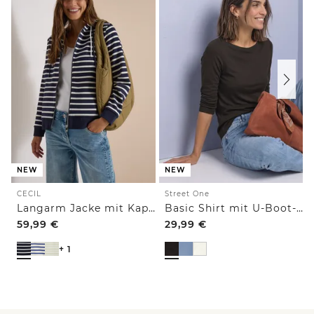
NEW
NEW
CECIL
Street One
Langarm Jacke mit Kapuze und Struktur
Basic Shirt mit U-Boot-Ausschnitt
59,99
€
29,99
€
+ 1