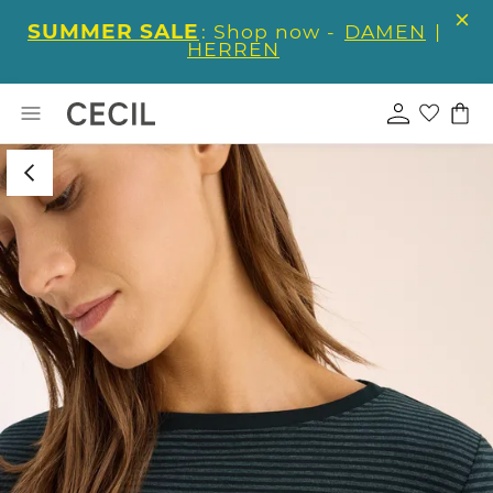
SUMMER SALE
: Shop now -
DAMEN
|
HERREN