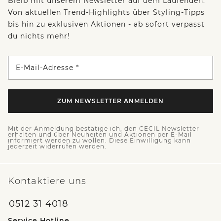
Bleib mit unserem Newsletter auf dem Laufenden:
Von aktuellen Trend-Highlights über Styling-Tipps
bis hin zu exklusiven Aktionen - ab sofort verpasst
du nichts mehr!
E-Mail-Adresse *
ZUM NEWSLETTER ANMELDEN
Mit der Anmeldung bestätige ich, den CECIL Newsletter
erhalten und über Neuheiten und Aktionen per E-Mail
informiert werden zu wollen. Diese Einwilligung kann
jederzeit widerrufen werden.
Kontaktiere uns
0512 31 4018
Service Hotline