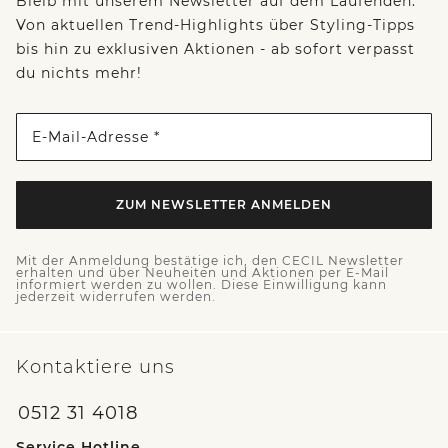
Bleib mit unserem Newsletter auf dem Laufenden:
Von aktuellen Trend-Highlights über Styling-Tipps
bis hin zu exklusiven Aktionen - ab sofort verpasst
du nichts mehr!
E-Mail-Adresse *
ZUM NEWSLETTER ANMELDEN
Mit der Anmeldung bestätige ich, den CECIL Newsletter
erhalten und über Neuheiten und Aktionen per E-Mail
informiert werden zu wollen. Diese Einwilligung kann
jederzeit widerrufen werden.
Kontaktiere uns
0512 31 4018
Service Hotline