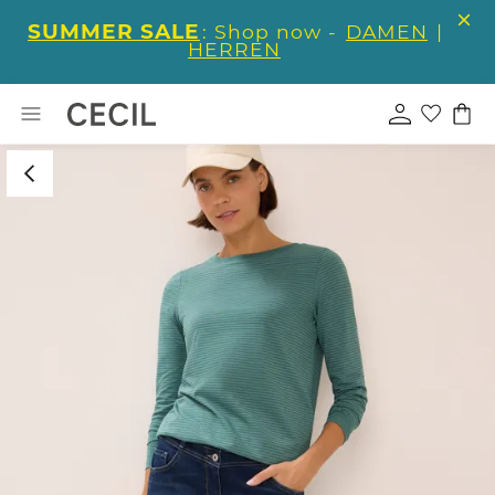
SUMMER SALE
: Shop now -
DAMEN
|
HERREN