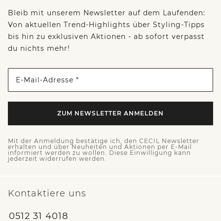
Bleib mit unserem Newsletter auf dem Laufenden:
Von aktuellen Trend-Highlights über Styling-Tipps
bis hin zu exklusiven Aktionen - ab sofort verpasst
du nichts mehr!
E-Mail-Adresse *
ZUM NEWSLETTER ANMELDEN
Mit der Anmeldung bestätige ich, den CECIL Newsletter
erhalten und über Neuheiten und Aktionen per E-Mail
informiert werden zu wollen. Diese Einwilligung kann
jederzeit widerrufen werden.
Kontaktiere uns
0512 31 4018