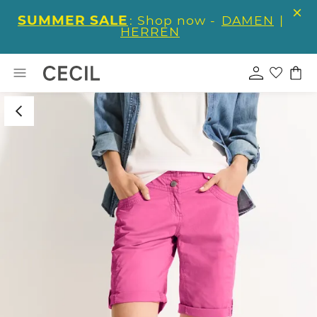
SUMMER SALE
: Shop now -
DAMEN
|
HERREN