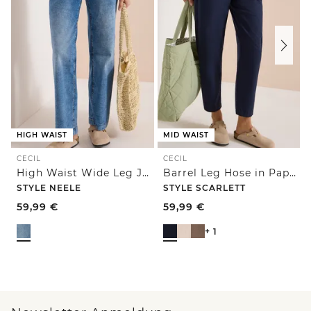
HIGH WAIST
MID WAIST
CECIL
CECIL
High Waist Wide Leg Jeans im Loose Fit
Barrel Leg Hose in Papertouch Qualität
STYLE NEELE
STYLE SCARLETT
59,99
€
59,99
€
+ 1