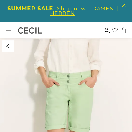
SUMMER SALE
: Shop now -
DAMEN
|
HERREN