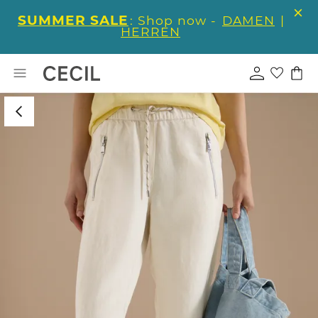
SUMMER SALE
: Shop now -
DAMEN
|
HERREN