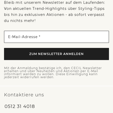
Bleib mit unserem Newsletter auf dem Laufenden:
Von aktuellen Trend-Highlights über Styling-Tipps
bis hin zu exklusiven Aktionen - ab sofort verpasst
du nichts mehr!
E-Mail-Adresse *
ZUM NEWSLETTER ANMELDEN
Mit der Anmeldung bestätige ich, den CECIL Newsletter
erhalten und über Neuheiten und Aktionen per E-Mail
informiert werden zu wollen. Diese Einwilligung kann
jederzeit widerrufen werden.
Kontaktiere uns
0512 31 4018