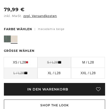
79,99
€
inkl. MwSt.
zzgl. Versandkosten
FARBE WÄHLEN
|
macadamia beige
GRÖSSE WÄHLEN
XS / L28
S / L28
M / L28
L / L28
XL / L28
XXL / L28
IN DEN WARENKORB
SHOP THE LOOK