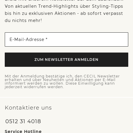
Von aktuellen Trend-Highlights über Styling-Tipps
bis hin zu exklusiven Aktionen - ab sofort verpasst
du nichts mehr!
E-Mail-Adresse *
ZUM NEWSLETTER ANMELDEN
Mit der Anmeldung bestätige ich, den CECIL Newsletter
erhalten und über Neuheiten und Aktionen per E-Mail
informiert werden zu wollen. Diese Einwilligung kann
jederzeit widerrufen werden.
Kontaktiere uns
0512 31 4018
Service Hotline