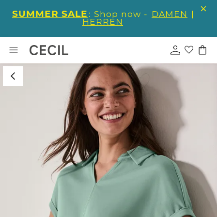
SUMMER SALE
: Shop now -
DAMEN
|
HERREN