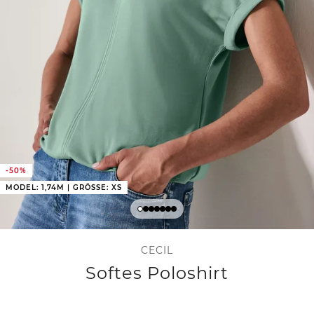
-50%
MODEL: 1,74M | GRÖSSE: XS
CECIL
Softes Poloshirt