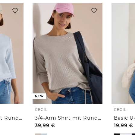
NEW
CECIL
CECIL
3/4-Arm Shirt mit Rundhals und Struktur
3/4-Arm Shirt mit Rundhals und Struktur
Basic U
39,99
€
19,99
€