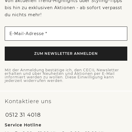
Von aktuellen Trend-Highlights über Styling-Tipps
bis hin zu exklusiven Aktionen - ab sofort verpasst
du nichts mehr!
E-Mail-Adresse *
ZUM NEWSLETTER ANMELDEN
Mit der Anmeldung bestätige ich, den CECIL Newsletter
erhalten und über Neuheiten und Aktionen per E-Mail
informiert werden zu wollen. Diese Einwilligung kann
jederzeit widerrufen werden.
Kontaktiere uns
0512 31 4018
Service Hotline