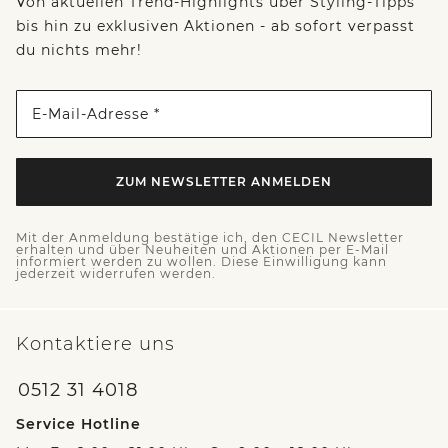
Von aktuellen Trend-Highlights über Styling-Tipps
bis hin zu exklusiven Aktionen - ab sofort verpasst
du nichts mehr!
E-Mail-Adresse *
ZUM NEWSLETTER ANMELDEN
Mit der Anmeldung bestätige ich, den CECIL Newsletter
erhalten und über Neuheiten und Aktionen per E-Mail
informiert werden zu wollen. Diese Einwilligung kann
jederzeit widerrufen werden.
Kontaktiere uns
0512 31 4018
Service Hotline