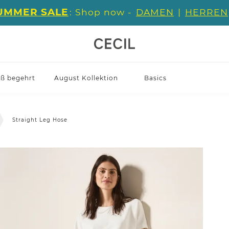
UMMER SALE
: Shop now -
DAMEN
|
HERREN
iß begehrt
August Kollektion
Basics
Straight Leg Hose