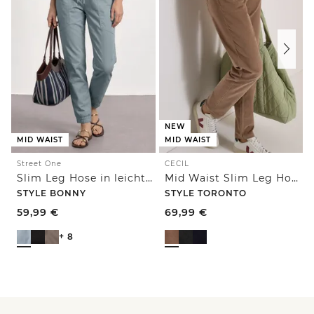
NEW
MID WAIST
MID WAIST
Street One
CECIL
Slim Leg Hose in leichter Qualität
Mid Waist Slim Leg Hose im Slim Fit
STYLE BONNY
STYLE TORONTO
59,99
€
69,99
€
+ 8