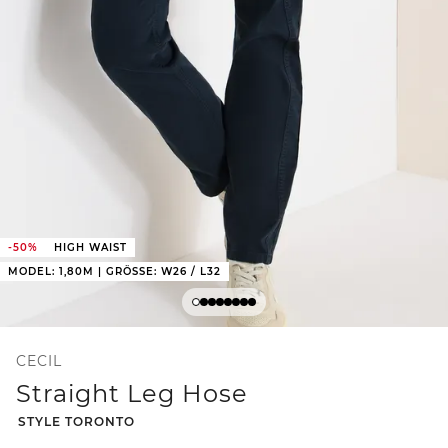
-50%
HIGH WAIST
MODEL: 1,80M | GRÖSSE: W26 / L32
CECIL
Straight Leg Hose
-
STYLE TORONTO