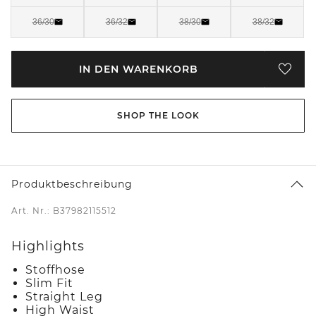
36/30
36/32
38/30
38/32
IN DEN WARENKORB
SHOP THE LOOK
Produktbeschreibung
Art. Nr.: B37982115512
Highlights
Stoffhose
Slim Fit
Straight Leg
High Waist