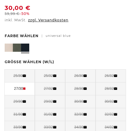
30,00
€
59,99
€
-50%
inkl. MwSt.
zzgl. Versandkosten
FARBE WÄHLEN
|
universal blue
GRÖSSE WÄHLEN
(W/L)
25/30
25/32
26/30
26/32
27/30
27/32
28/30
28/32
29/30
29/32
30/30
30/32
31/30
31/32
32/30
32/32
33/30
33/32
34/30
34/32