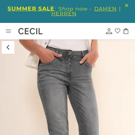
SUMMER SALE
: Shop now -
DAMEN
|
HERREN