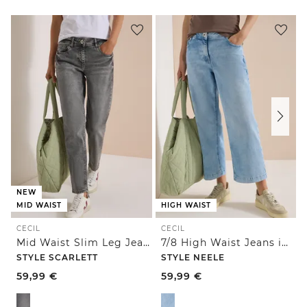
NEW
MID WAIST
HIGH WAIST
CECIL
CECIL
Mid Waist Slim Leg Jeans im Casual Fit
7/8 High Waist Jeans im Loose Fit
STYLE SCARLETT
STYLE NEELE
59,99
€
59,99
€