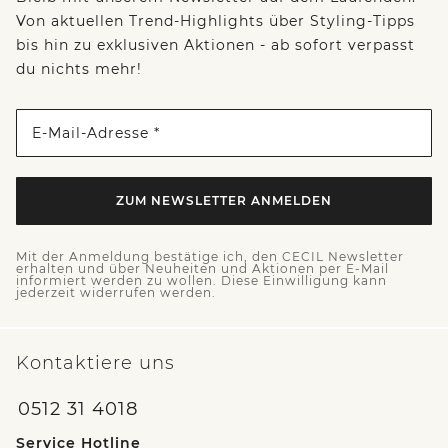
Von aktuellen Trend-Highlights über Styling-Tipps
bis hin zu exklusiven Aktionen - ab sofort verpasst
du nichts mehr!
E-Mail-Adresse *
ZUM NEWSLETTER ANMELDEN
Mit der Anmeldung bestätige ich, den CECIL Newsletter
erhalten und über Neuheiten und Aktionen per E-Mail
informiert werden zu wollen. Diese Einwilligung kann
jederzeit widerrufen werden.
Kontaktiere uns
0512 31 4018
Service Hotline