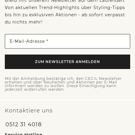
Bleib mit unserem Newsletter auf dem Laufenden:
Von aktuellen Trend-Highlights über Styling-Tipps
bis hin zu exklusiven Aktionen - ab sofort verpasst
du nichts mehr!
E-Mail-Adresse *
ZUM NEWSLETTER ANMELDEN
Mit der Anmeldung bestätige ich, den CECIL Newsletter
erhalten und über Neuheiten und Aktionen per E-Mail
informiert werden zu wollen. Diese Einwilligung kann
jederzeit widerrufen werden.
Kontaktiere uns
0512 31 4018
Service Hotline