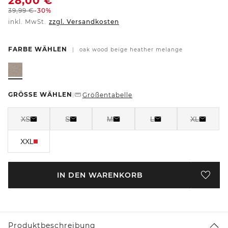
28,00
€
39,99
€
-30%
inkl. MwSt.
zzgl. Versandkosten
FARBE WÄHLEN
|
oak wood beige heather melange
GRÖSSE WÄHLEN
Größentabelle
|
XS
S
M
L
XL
XXL
IN DEN WARENKORB
Produktbeschreibung