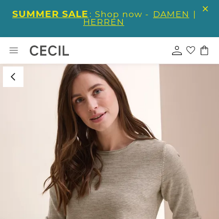
SUMMER SALE
: Shop now -
DAMEN
|
HERREN