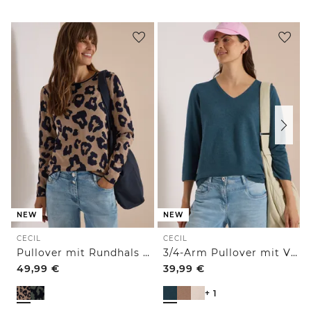
NEW
NEW
CECIL
CECIL
Pullover mit Rundhals und Leo-Muster
3/4-Arm Pullover mit V-Neck und Strukturfront
49,99
€
39,99
€
+ 1