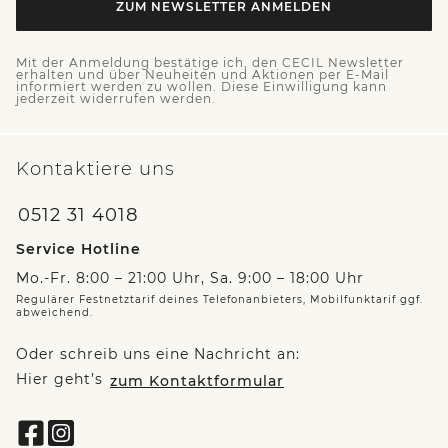
ZUM NEWSLETTER ANMELDEN
Mit der Anmeldung bestätige ich, den CECIL Newsletter
erhalten und über Neuheiten und Aktionen per E-Mail
informiert werden zu wollen. Diese Einwilligung kann
jederzeit widerrufen werden.
Kontaktiere uns
0512 31 4018
Service Hotline
Mo.-Fr. 8:00 – 21:00 Uhr, Sa. 9:00 – 18:00 Uhr
Regulärer Festnetztarif deines Telefonanbieters, Mobilfunktarif ggf.
abweichend.
Oder schreib uns eine Nachricht an:
Hier geht’s
zum Kontaktformular