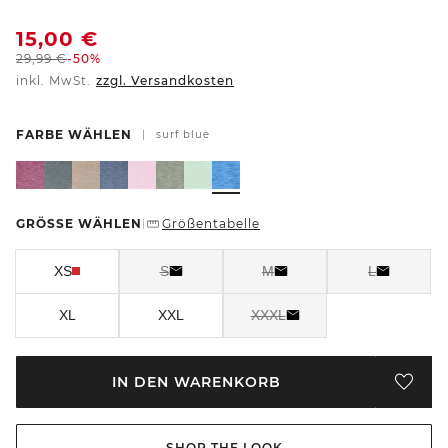
15,00
€
29,99
€
-50%
inkl. MwSt.
zzgl. Versandkosten
FARBE WÄHLEN
|
surf blue
GRÖSSE WÄHLEN
Größentabelle
|
XS
S
M
L
XL
XXL
XXXL
IN DEN WARENKORB
SHOP THE LOOK