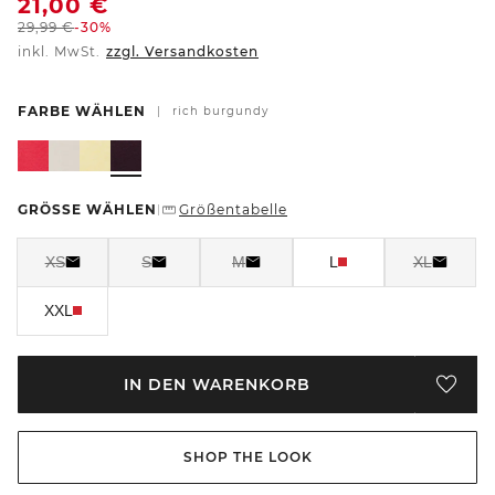
21,00
€
29,99
€
-30%
inkl. MwSt.
zzgl. Versandkosten
FARBE WÄHLEN
|
rich burgundy
GRÖSSE WÄHLEN
Größentabelle
|
XS
S
M
L
XL
XXL
IN DEN WARENKORB
SHOP THE LOOK