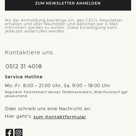
ZUM NEWSLETTER ANMELDEN
Mit der Anmeldung bestätige ich, den CECIL Newsletter
erhalten und über Neuheiten und Aktionen per E-Mail
informiert werden zu wollen. Diese Einwilligung kann
jederzeit widerrufen werden.
Kontaktiere uns
0512 31 4018
Service Hotline
Mo.-Fr. 8:00 – 21:00 Uhr, Sa. 9:00 – 18:00 Uhr
Regulärer Festnetztarif deines Telefonanbieters, Mobilfunktarif ggf.
abweichend.
Oder schreib uns eine Nachricht an:
Hier geht’s
zum Kontaktformular