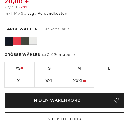
20,00
€
27,99
€
-29%
inkl. MwSt.
zzgl. Versandkosten
FARBE WÄHLEN
|
universal blue
GRÖSSE WÄHLEN
Größentabelle
|
XS
S
M
L
XL
XXL
XXXL
IN DEN WARENKORB
SHOP THE LOOK